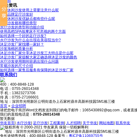
业务部
相关资讯
电动休闲沙发使用上需要注意什么呢
哪个品牌足疗沙发好
电动休闲沙发优缺点都有些什么呢
足疗沙发都有哪些类型
水疗沙发的类型和功能介绍
使用高档SPA按摩床不可忽视的两个方面
如何选择一个好的足疗沙发?
水疗沙发为什么会出现在美容院当中?
沐足沙发厂家找哪一家好？
沙发海棉的质量分析
沐足沙发厂家分享沐足沙发三大特点是什么呢
沐足沙发厂家提醒大家正确选择沐足沙发的颜色
水疗沙发使用期间容易出现什么问题
常规沙发的尺寸介绍
如何选择一家售后服务有保障的沐足沙发厂家
联系我们
400：
400-8848-128
电 话：
0755-26014348
手 机：
13823273706
传 真：
0755-27166601
地 址：
深圳市光明新区公明街道办上石家村鼎丰高新科技园SM1栋三楼
首页
»
企业招聘
请把您电子简历Word文档发送到我们的电子邮件：1065430892@qq.com，或
我们的直线电话是：
0755-26014348
暂无数据
华友首页
|
水疗沙发
|
足疗沙发
|
工程案例
|
人才招聘
|
关于华友
|
网站地图
|
联系华友
版权所有 © 2000-2021 华友家具 保留一切权解释利
地址：深圳市光明新区公明街道办上石家村鼎丰高新科技园SM1栋三楼
免长途销售热线：400-8848-128 备案号：
粤ICP备11069755号