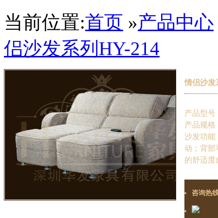
当前位置:
首页
»
产品中心
侣沙发系列HY-214
情侣沙发系
产品型号：
产品规格：2
沙发功能
动；背部可
的舒适度
咨询热