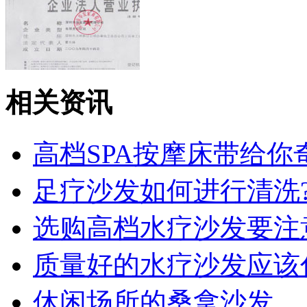
公司营业执照
相关资讯
高档SPA按摩床带给你
足疗沙发如何进行清洗
增值税一般纳税人认定书
选购高档水疗沙发要注
质量好的水疗沙发应该
休闲场所的桑拿沙发